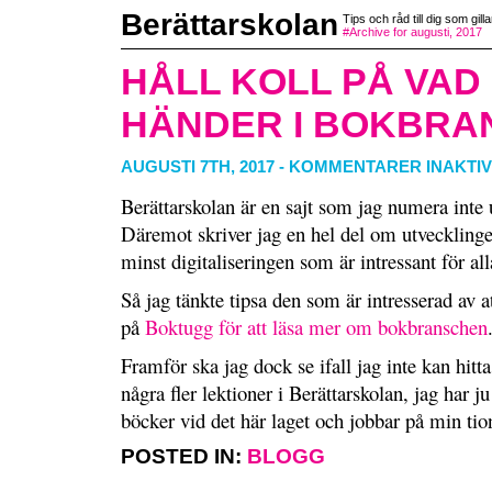
Berättarskolan
Tips och råd till dig som gilla
#Archive for augusti, 2017
HÅLL KOLL PÅ VAD
HÄNDER I BOKBRA
AUGUSTI 7TH, 2017
-
KOMMENTARER INAKTI
Berättarskolan är en sajt som jag numera inte u
Däremot skriver jag en hel del om utvecklinge
minst digitaliseringen som är intressant för all
Så jag tänkte tipsa den som är intresserad av at
på
Boktugg för att läsa mer om bokbranschen
Framför ska jag dock se ifall jag inte kan hitta 
några fler lektioner i Berättarskolan, jag har ju 
böcker vid det här laget och jobbar på min tio
POSTED IN:
BLOGG