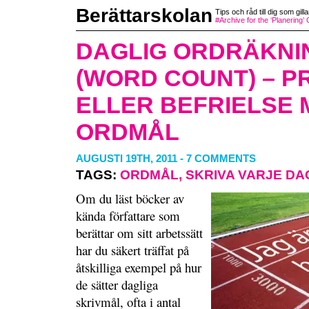
Berättarskolan
Tips och råd till dig som gilla
#Archive for the ‘Planering’
DAGLIG ORDRÄKNI
(WORD COUNT) – P
ELLER BEFRIELSE 
ORDMÅL
AUGUSTI 19TH, 2011
-
7 COMMENTS
TAGS:
ORDMÅL
,
SKRIVA VARJE DA
Om du läst böcker av
kända författare som
berättar om sitt arbetssätt
har du säkert träffat på
åtskilliga exempel på hur
de sätter dagliga
skrivmål, ofta i antal