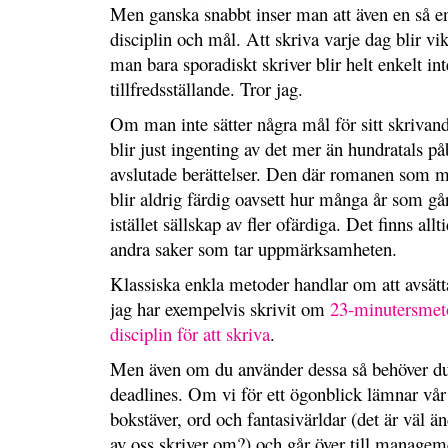
Men ganska snabbt inser man att även en så e
disciplin och mål. Att skriva varje dag blir vi
man bara sporadiskt skriver blir helt enkelt int
tillfredsställande. Tror jag.
Om man inte sätter några mål för sitt skrivande 
blir just ingenting av det mer än hundratals p
avslutade berättelser. Den där romanen som ma
blir aldrig färdig oavsett hur många år som gå
istället sällskap av fler ofärdiga. Det finns all
andra saker som tar uppmärksamheten.
Klassiska enkla metoder handlar om att avsätta
jag har exempelvis skrivit om
23-minutersmet
disciplin för att skriva
.
Men även om du använder dessa så behöver du
deadlines. Om vi för ett ögonblick lämnar vår
bokstäver, ord och fantasivärldar (det är väl ä
av oss skriver om?) och går över till manageme