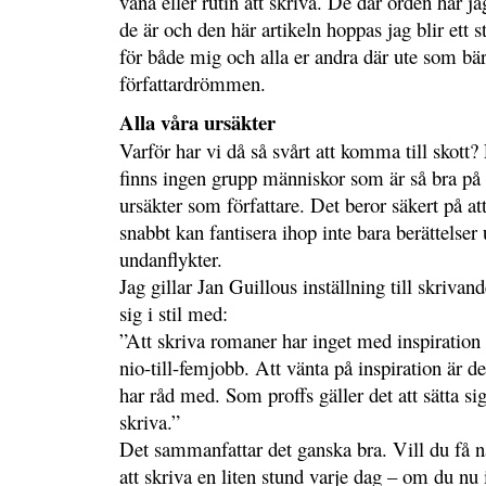
vana eller rutin att skriva. De där orden har ja
de är och den här artikeln hoppas jag blir ett sta
för både mig och alla er andra där ute som bä
författardrömmen.
Alla våra ursäkter
Varför har vi då så svårt att komma till skott?
finns ingen grupp människor som är så bra p
ursäkter som författare. Det beror säkert på att
snabbt kan fantisera ihop inte bara berättelser
undanflykter.
Jag gillar Jan Guillous inställning till skrivan
sig i stil med:
”Att skriva romaner har inget med inspiration a
nio-till-femjobb. Att vänta på inspiration är 
har råd med. Som proffs gäller det att sätta si
skriva.”
Det sammanfattar det ganska bra. Vill du få nå
att skriva en liten stund varje dag – om du nu i