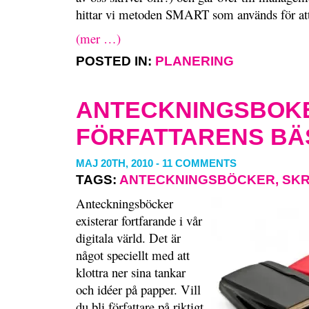
hittar vi metoden SMART som används för att
(mer …)
POSTED IN:
PLANERING
ANTECKNINGSBOK
FÖRFATTARENS BÄ
MAJ 20TH, 2010
-
11 COMMENTS
TAGS:
ANTECKNINGSBÖCKER
,
SKR
Anteckningsböcker
existerar fortfarande i vår
digitala värld. Det är
något speciellt med att
klottra ner sina tankar
och idéer på papper. Vill
du bli författare på riktigt