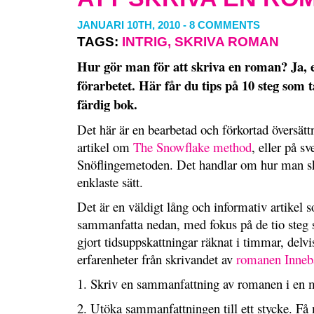
JANUARI 10TH, 2010
-
8 COMMENTS
TAGS:
INTRIG
,
SKRIVA ROMAN
Hur gör man för att skriva en roman? Ja, e
förarbetet. Här får du tips på 10 steg som ta
färdig bok.
Det här är en bearbetad och förkortad översättn
artikel om
The Snowflake method
, eller på s
Snöflingemetoden. Det handlar om hur man s
enklaste sätt.
Det är en väldigt lång och informativ artikel 
sammanfatta nedan, med fokus på de tio steg
gjort tidsuppskattningar räknat i timmar, delv
erfarenheter från skrivandet av
romanen Inneb
1. Skriv en sammanfattning av romanen i en m
2. Utöka sammanfattningen till ett stycke. Få