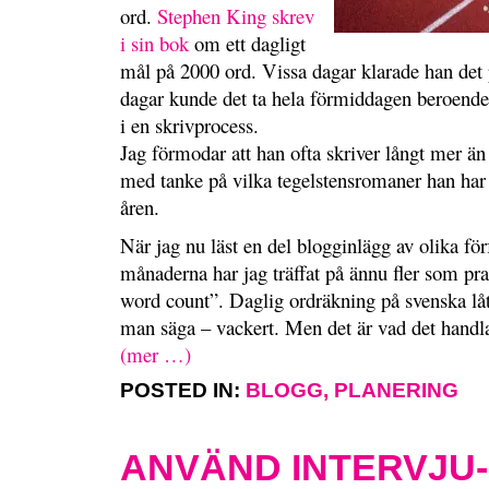
ord.
Stephen King skrev
i sin bok
om ett dagligt
mål på 2000 ord. Vissa dagar klarade han det
dagar kunde det ta hela förmiddagen beroende
i en skrivprocess.
Jag förmodar att han ofta skriver långt mer ä
med tanke på vilka tegelstensromaner han har 
åren.
När jag nu läst en del blogginlägg av olika för
månaderna har jag träffat på ännu fler som pra
word count”. Daglig ordräkning på svenska låte
man säga – vackert. Men det är vad det handl
(mer …)
POSTED IN:
BLOGG
,
PLANERING
ANVÄND INTERVJU-