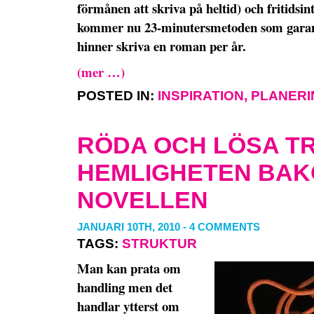
förmånen att skriva på heltid) och fritidsin
kommer nu 23-minutersmetoden som garant
hinner skriva en roman per år.
(mer …)
POSTED IN:
INSPIRATION
,
PLANERI
RÖDA OCH LÖSA T
HEMLIGHETEN BA
NOVELLEN
JANUARI 10TH, 2010
-
4 COMMENTS
TAGS:
STRUKTUR
Man kan prata om
handling men det
handlar ytterst om