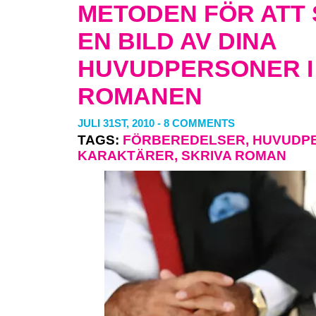
METODEN FÖR ATT
EN BILD AV DINA
HUVUDPERSONER I
ROMANEN
JULI 31ST, 2010
-
8 COMMENTS
TAGS:
FÖRBEREDELSER
,
HUVUDP
KARAKTÄRER
,
SKRIVA ROMAN