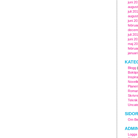
juni 2
august
juli 20
august
juni 20
februa
decem
juli 20
juni 2
maj 20
februa
januar
KATE
Blogg
(
Boktip
Inspira
Novell
Planer
Roman
Skrivr
Teknik
Uncate
SIDO
Om Ber
ADMI
Logga 