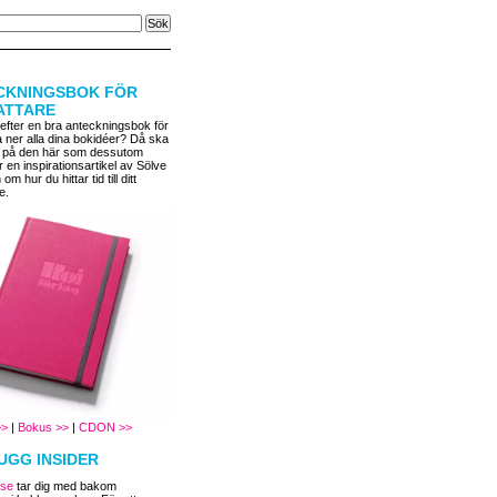
CKNINGSBOK FÖR
ATTARE
 efter en bra anteckningsbok för
a ner alla dina bokidéer? Då ska
 på den här som dessutom
r en inspirationsartikel av Sölve
m hur du hittar tid till ditt
e.
>>
|
Bokus >>
|
CDON >>
UGG INSIDER
.se
tar dig med bakom