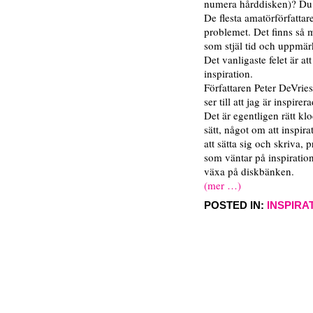
numera hårddisken)? Du 
De flesta amatörförfattare
problemet. Det finns så 
som stjäl tid och uppmä
Det vanligaste felet är a
inspiration.
Författaren Peter DeVries 
ser till att jag är inspire
Det är egentligen rätt kl
sätt, något om att inspira
att sätta sig och skriva,
som väntar på inspiration 
växa på diskbänken.
(mer …)
POSTED IN:
INSPIRA