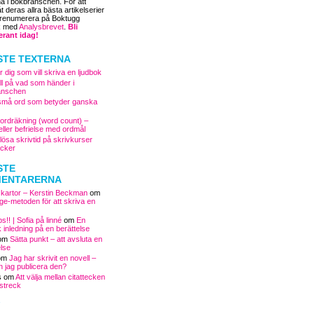
na i bokbranschen. För att
 deras allra bästa artikelserier
prenumerera på Boktugg
R med
Analysbrevet
.
Bli
rant idag!
STE TEXTERNA
r dig som vill skriva en ljudbok
oll på vad som händer i
anschen
små ord som betyder ganska
 ordräkning (word count) –
eller befrielse med ordmål
lösa skrivtid på skrivkurser
cker
STE
ENTARERNA
ta kartor – Kerstin Beckman
om
nge-metoden för att skriva en
ps!! | Sofia på linné
om
En
 inledning på en berättelse
om
Sätta punkt – att avsluta en
else
om
Jag har skrivit en novell –
n jag publicera den?
s
om
Att välja mellan citattecken
lstreck