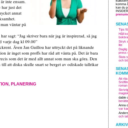
är inte ensam.
kulisser
komma åt
 har just det
kan du 
INSIDE
mycket annat
prenume
rksamhet.
tt man väntar på
SENA
Tips fö
Håll k
har sagt: “Jag skriver bara när jag är inspirerad, så jag
bokbr
rad varje dag kl 09.00”
Stryk 
lite
ockrent. Även Jan Guillou har uttryckt det på liknande
Daglig
tion är inget som proffs har råd att vänta på. Det är bara
press 
Sluta s
 precis som det är med allt annat som man ska göra. Den
och bö
till att diska skulle snart se berget av odiskade tallrikar
SENA
KOMM
Att ri
Snöfli
TION
,
PLANERING
roman
Skrivti
magisk
dable
berätt
Anna
var ka
Ander
och ta
ARKIV