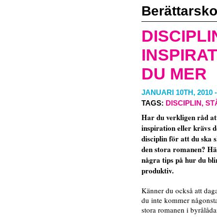
Berättarsko
DISCIPLI
INSPIRAT
DU MER
JANUARI 10TH, 2010
TAGS:
DISCIPLIN
,
ST
Har du verkligen råd at
inspiration eller krävs 
disciplin för att du ska 
den stora romanen? Hä
några tips på hur du bl
produktiv.
Känner du också att dag
du inte kommer någonst
stora romanen i byrålådan