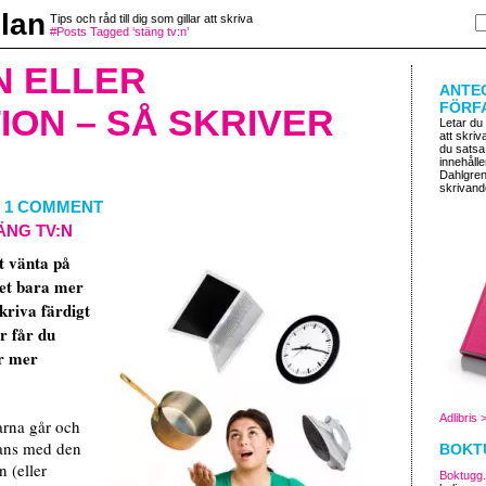
lan
Tips och råd till dig som gillar att skriva
#Posts Tagged ‘stäng tv:n’
N ELLER
ANTE
FÖRF
ION – SÅ SKRIVER
Letar du
att skriv
du satsa
innehålle
Dahlgren o
skrivand
-
1 COMMENT
ÄNG TV:N
t vänta på
det bara mer
skriva färdigt
r får du
ir mer
Adlibris 
arna går och
ans med den
BOKT
 (eller
Boktugg