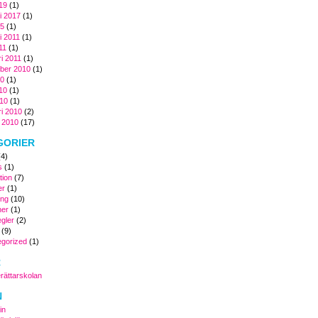
019
(1)
i 2017
(1)
15
(1)
i 2011
(1)
11
(1)
ri 2011
(1)
ber 2010
(1)
10
(1)
010
(1)
10
(1)
ri 2010
(2)
i 2010
(17)
GORIER
4)
s
(1)
tion
(7)
er
(1)
ing
(10)
er
(1)
egler
(2)
(9)
gorized
(1)
R
ättarskolan
N
in