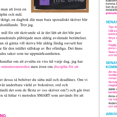
kulisser
komma åt
kan du 
 man att även en
INSIDE
iplin och mål.
prenume
 viktigt, en dagbok där man bara sporadiskt skriver blir
SENA
redsställande. Tror jag.
Tips fö
Håll k
ål för sitt skrivande så är det lätt att det blir just
bokbr
hundratals påbörjade men aldrig avslutade berättelser.
Stryk 
lite
så gärna vill skriva blir aldrig färdig oavsett hur
Daglig
får den istället sällskap av fler ofärdiga. Det finns
press 
Sluta s
 andra saker som tar uppmärksamheten.
och bö
andlar om att avsätta en viss tid varje dag, jag har
SENA
-minutersmetoden
men även om
disciplin för att
KOMM
Att ri
Snöfli
roman
 dessa så behöver du sätta mål och deadlines. Om vi
Skrivti
 vår underbara värld av bokstäver, ord och
magisk
l ändå det som de flesta av oss skriver om?) och går över
dable
berätt
ren så hittar vi metoden SMART som används för att
Anna
var ka
Ander
och ta
ARKIV
ING