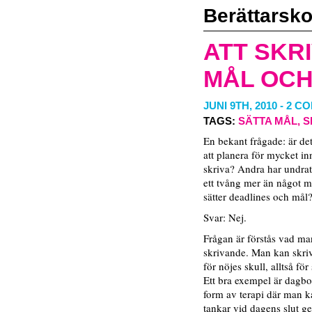
Berättarsko
ATT SKR
MÅL OCH
JUNI 9TH, 2010
-
2 C
TAGS:
SÄTTA MÅL
,
S
En bekant frågade: är det 
att planera för mycket i
skriva? Andra har undrat 
ett tvång mer än något ma
sätter deadlines och mål
Svar: Nej.
Frågan är förstås vad man
skrivande. Man kan skriv
för nöjes skull, alltså för
Ett bra exempel är dagbo
form av terapi där man k
tankar vid dagens slut g