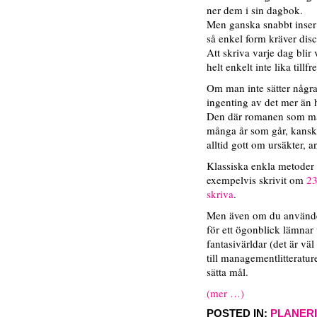
ner dem i sin dagbok.
Men ganska snabbt inser
så enkel form kräver disc
Att skriva varje dag blir
helt enkelt inte lika tillf
Om man inte sätter några m
ingenting av det mer än 
Den där romanen som man 
många år som går, kanske 
alltid gott om ursäkter,
Klassiska enkla metoder h
exempelvis skrivit om
23
skriva
.
Men även om du använder
för ett ögonblick lämnar
fantasivärldar (det är vä
till managementlitteratu
sätta mål.
(mer …)
POSTED IN:
PLANER