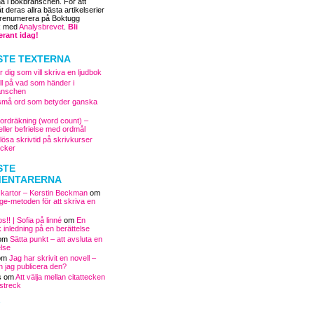
na i bokbranschen. För att
 deras allra bästa artikelserier
prenumerera på Boktugg
R med
Analysbrevet
.
Bli
rant idag!
STE TEXTERNA
r dig som vill skriva en ljudbok
oll på vad som händer i
anschen
små ord som betyder ganska
 ordräkning (word count) –
eller befrielse med ordmål
lösa skrivtid på skrivkurser
cker
STE
ENTARERNA
ta kartor – Kerstin Beckman
om
nge-metoden för att skriva en
ps!! | Sofia på linné
om
En
 inledning på en berättelse
om
Sätta punkt – att avsluta en
else
om
Jag har skrivit en novell –
n jag publicera den?
s
om
Att välja mellan citattecken
lstreck