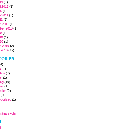
019
(1)
i 2017
(1)
15
(1)
i 2011
(1)
11
(1)
ri 2011
(1)
ber 2010
(1)
10
(1)
010
(1)
10
(1)
ri 2010
(2)
i 2010
(17)
GORIER
4)
s
(1)
tion
(7)
er
(1)
ing
(10)
er
(1)
egler
(2)
(9)
gorized
(1)
R
ättarskolan
N
in