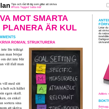
lan
Tips och råd till dig som gillar att skriva
#Posts Tagged ‘sätta mål’
IVA MOT SMARTA
ANTE
FÖRF
 PLANERA ÄR KUL
Letar du
att skriv
du satsa
OMMENTS
innehålle
Dahlgren o
KRIVA ROMAN
,
STRUKTURERA
skrivand
inte lite tråkigt
nnan man börjar
om det inte blir
n vill ifall man
?
 vill med sitt
a helt och hållet
 sin egen skull.
Adlibris 
ken, en enkel
BOKT
an sortera sina
enom att skriva
Boktugg