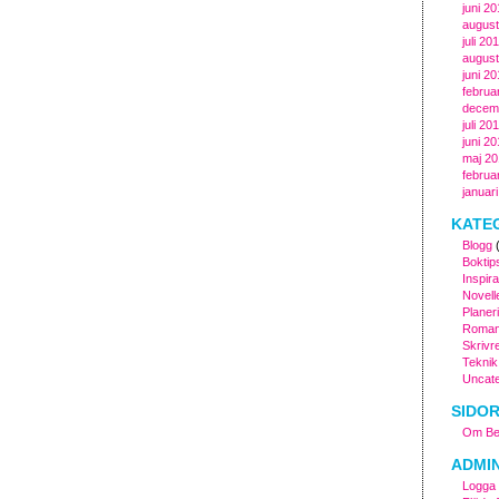
juni 2
august
juli 20
august
juni 20
februa
decem
juli 20
juni 2
maj 20
februa
januar
KATE
Blogg
(
Boktip
Inspira
Novell
Planer
Roman
Skrivr
Teknik
Uncate
SIDO
Om Ber
ADMI
Logga 