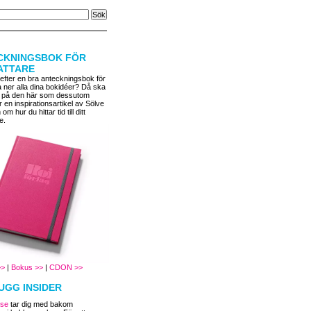
CKNINGSBOK FÖR
ATTARE
 efter en bra anteckningsbok för
a ner alla dina bokidéer? Då ska
 på den här som dessutom
r en inspirationsartikel av Sölve
m hur du hittar tid till ditt
e.
>>
|
Bokus >>
|
CDON >>
UGG INSIDER
.se
tar dig med bakom