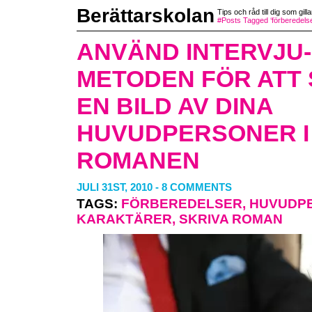
Berättarskolan
Tips och råd till dig som gilla
#Posts Tagged ‘förberedelse
ANVÄND INTERVJU-
METODEN FÖR ATT
EN BILD AV DINA
HUVUDPERSONER I
ROMANEN
JULI 31ST, 2010
-
8 COMMENTS
TAGS:
FÖRBEREDELSER
,
HUVUDP
KARAKTÄRER
,
SKRIVA ROMAN