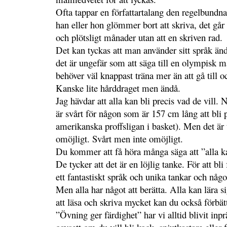
Ofta tappar en författartalang den regelbundn
han eller hon glömmer bort att skriva, det går
och plötsligt månader utan att en skriven rad.
Det kan tyckas att man använder sitt språk än
det är ungefär som att säga till en olympisk m
behöver väl knappast träna mer än att gå till o
Kanske lite hårddraget men ändå.
Jag hävdar att alla kan bli precis vad de vill. N
är svårt för någon som är 157 cm lång att bli
amerikanska proffsligan i basket). Men det är tr
omöjligt. Svårt men inte omöjligt.
Du kommer att få höra många säga att ”alla kan
De tycker att det är en löjlig tanke. För att bli
ett fantastiskt språk och unika tankar och något
Men alla har något att berätta. Alla kan lära 
att läsa och skriva mycket kan du också förbätt
”Övning ger färdighet” har vi alltid blivit inp