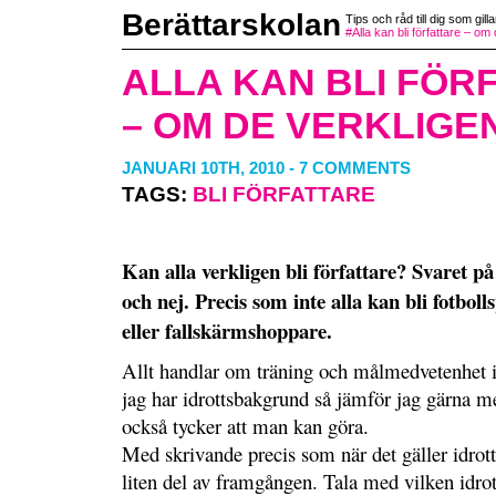
Berättarskolan
Tips och råd till dig som gilla
#Alla kan bli författare – om 
ALLA KAN BLI FÖR
– OM DE VERKLIGEN
JANUARI 10TH, 2010
-
7 COMMENTS
TAGS:
BLI FÖRFATTARE
Kan alla verkligen bli författare? Svaret på
och nej. Precis som inte alla kan bli fotboll
eller fallskärmshoppare.
Allt handlar om träning och målmedvetenhet 
jag har idrottsbakgrund så jämför jag gärna me
också tycker att man kan göra.
Med skrivande precis som när det gäller idrott
liten del av framgången. Tala med vilken idrot