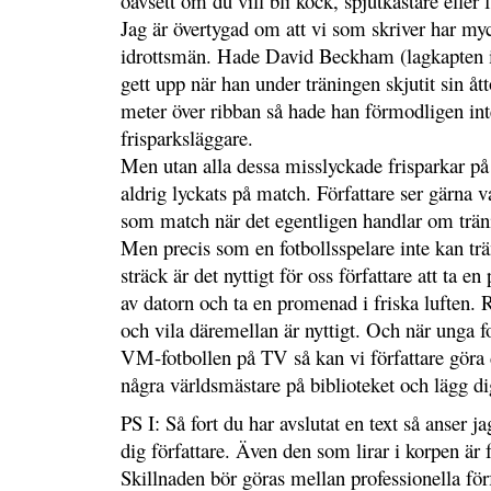
oavsett om du vill bli kock, spjutkastare eller f
Jag är övertygad om att vi som skriver har myc
idrottsmän. Hade David Beckham (lagkapten i
gett upp när han under träningen skjutit sin ått
meter över ribban så hade han förmodligen inte
frisparksläggare.
Men utan alla dessa misslyckade frisparkar på
aldrig lyckats på match. Författare ser gärna v
som match när det egentligen handlar om trän
Men precis som en fotbollsspelare inte kan tr
sträck är det nyttigt för oss författare att ta e
av datorn och ta en promenad i friska luften.
och vila däremellan är nyttigt. Och när unga f
VM-fotbollen på TV så kan vi författare gör
några världsmästare på biblioteket och lägg dig
PS I: Så fort du har avslutat en text så anser ja
dig författare. Även den som lirar i korpen är f
Skillnaden bör göras mellan professionella för