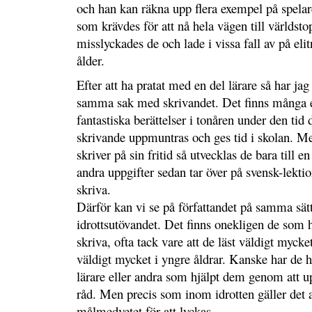
och han kan räkna upp flera exempel på spelar
som krävdes för att nå hela vägen till världst
misslyckades de och lade i vissa fall av på eli
ålder.
Efter att ha pratat med en del lärare så har jag 
samma sak med skrivandet. Det finns många e
fantastiska berättelser i tonåren under den tid d
skrivande uppmuntras och ges tid i skolan. Me
skriver på sin fritid så utvecklas de bara till e
andra uppgifter sedan tar över på svensk-lektio
skriva.
Därför kan vi se på författandet på samma sä
idrottsutövandet. Det finns onekligen de som ha
skriva, ofta tack vare att de läst väldigt myck
väldigt mycket i yngre åldrar. Kanske har de ha
lärare eller andra som hjälpt dem genom att 
råd. Men precis som inom idrotten gäller det 
målmedvetet för att lyckas.