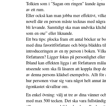
Tolkien som i ”Sagan om ringen” kunde ägna s
av ett rum.
Eller också kan man jobba mer effektivt, vilke
novell där en person måste tecknas med några
bli levande. Samtidigt ska man undvika klich
som en oxe” eller liknande.
Ett bra tips: plocka fram ett antal böcker ur
med dina favoritförfattare och börja bläddra til
introduceringen av en ny person i boken. Vilk
författaren? Ligger fokus på personlighet elle
Ibland kan effekten ligga i att författaren måla
utseende som ska få läsaren att koppla ihop d
av denna persons klädsel exempelvis. Allt för a
hur personen visar sig vara något helt annat än
ögonkastet skvallrar om.
En enkel övning: välj ut tre av dina vänner o
med max 500 tecken. Det ska vara fullständi