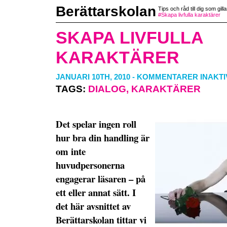
Berättarskolan
Tips och råd till dig som gilla
#Skapa livfulla karaktärer
SKAPA LIVFULLA
KARAKTÄRER
JANUARI 10TH, 2010
-
KOMMENTARER INAKT
TAGS:
DIALOG
,
KARAKTÄRER
Det spelar ingen roll
hur bra din handling är
om inte
huvudpersonerna
engagerar läsaren – på
ett eller annat sätt. I
det här avsnittet av
Berättarskolan tittar vi