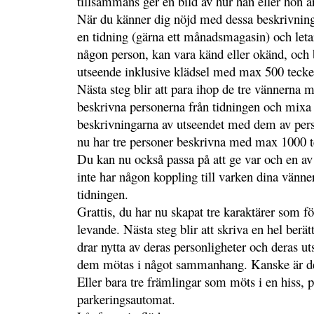
tillsammans ger en bild av hur han eller hon 
När du känner dig nöjd med dessa beskrivning
en tidning (gärna ett månadsmagasin) och letar
någon person, kan vara känd eller okänd, och 
utseende inklusive klädsel med max 500 tecke
Nästa steg blir att para ihop de tre vännerna 
beskrivna personerna från tidningen och mi
beskrivningarna av utseendet med dem av pers
nu har tre personer beskrivna med max 1000 t
Du kan nu också passa på att ge var och en 
inte har någon koppling till varken dina vänner
tidningen.
Grattis, du har nu skapat tre karaktärer som 
levande. Nästa steg blir att skriva en hel ber
drar nytta av deras personligheter och deras u
dem mötas i något sammanhang. Kanske är de 
Eller bara tre främlingar som möts i en hiss, p
parkeringsautomat.