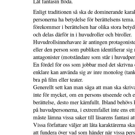
Låt fantasin flöda.
Enligt traditionen så ska de dominerande kara
personerna ha betydelse för berättelsens tem
förekommer i berättelsen har olika stora betyd
och delas därför in i huvudroller och biroller.
Huvudrollsinnehavare är antingen protagonister
eller den person som publiken identifierar sig
antagonister (motståndare som står i huvudpe
En fördel för oss som jobbar med det skrivna 
enklare kan använda sig av inre monolog (tankar
bra på film eller teater.
Generellt sett kan man säga att man ska skriva
inte för mycket, om en persons utseende och e
berättelse, desto mer kärnfullt. Ibland behövs
på huvudpersonerna, i extremfallet inte ens et
måste lämna vissa saker till läsarens fantasi at
Vissa författare väljer att låta karaktärerna s
att fundera över vad som händer när vissa pe