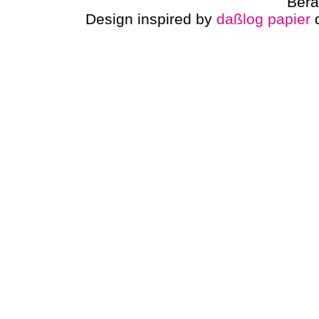
Berä
Design inspired by
daßlog papier
d